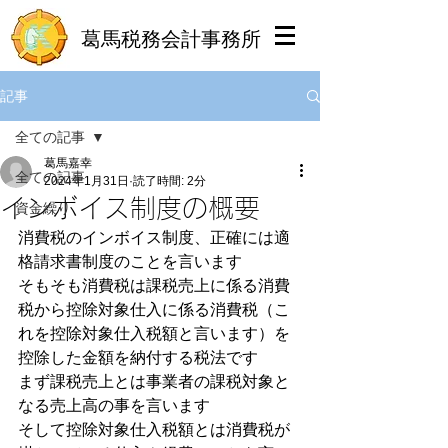
葛馬税務会計事務所
記事
全ての記事
葛馬嘉幸
全ての記事
2024年1月31日
読了時間: 2分
インボイス制度の概要
資金繰り
消費税のインボイス制度、正確には適
格請求書制度のことを言います
そもそも消費税は課税売上に係る消費
税から控除対象仕入に係る消費税（こ
れを控除対象仕入税額と言います）を
控除した金額を納付する税法です
まず課税売上とは事業者の課税対象と
なる売上高の事を言います
そして控除対象仕入税額とは消費税が