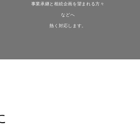
事業承継と相続企画を望まれる方々
などへ
​熱く対応します。
に